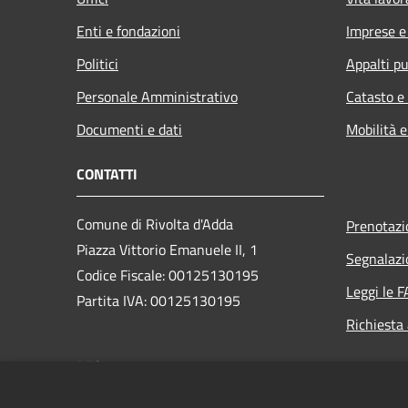
Enti e fondazioni
Imprese 
Politici
Appalti pu
Personale Amministrativo
Catasto e
Documenti e dati
Mobilità e
CONTATTI
Comune di Rivolta d'Adda
Prenotaz
Piazza Vittorio Emanuele II, 1
Segnalazi
Codice Fiscale: 00125130195
Leggi le 
Partita IVA: 00125130195
Richiesta
PEC:
comune.rivoltadadda@mailcert.cremasconline.it