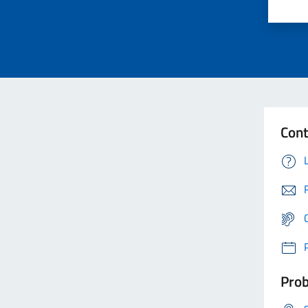
Cont
Prob