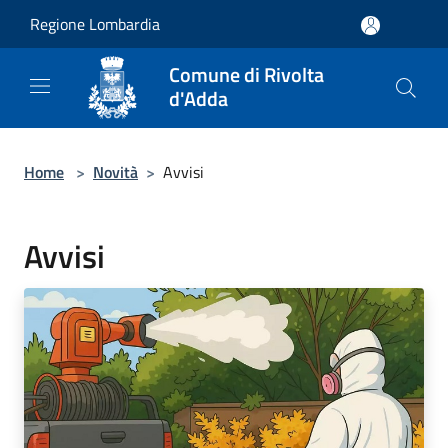
Salta al contenuto principale
Regione Lombardia
Comune di Rivolta
d'Adda
Home
>
Novità
>
Avvisi
Avvisi