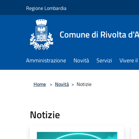
Salta al contenuto principale
Regione Lombardia
Comune di Rivolta d'
Amministrazione
Novità
Servizi
Vivere 
Home
>
Novità
>
Notizie
Notizie