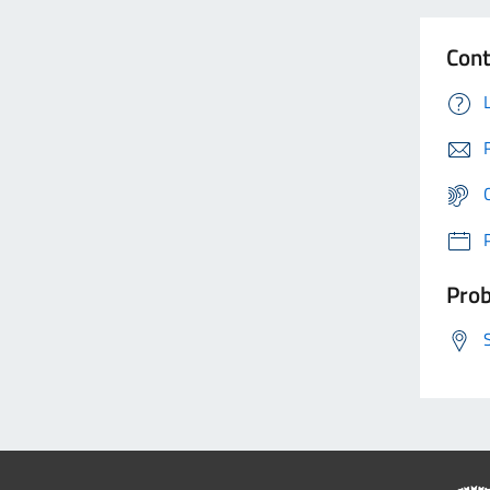
Cont
Prob