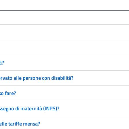
à?
rvato alle persone con disabilità?
so fare?
ssegno di maternità (INPS)?
elle tariffe mensa?