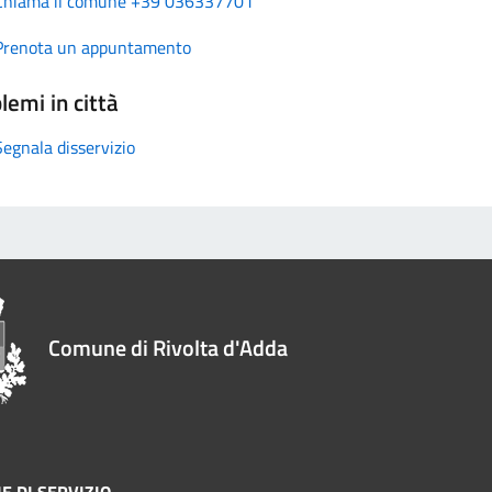
Chiama il comune +39 036337701
Prenota un appuntamento
lemi in città
Segnala disservizio
Comune di Rivolta d'Adda
E DI SERVIZIO