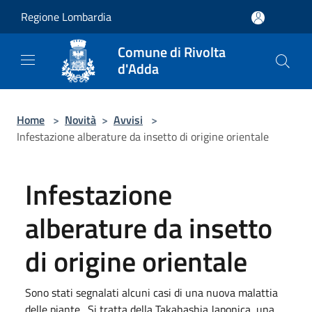
Salta al contenuto principale
Regione Lombardia
Comune di Rivolta
d'Adda
Home
>
Novità
>
Avvisi
>
Infestazione alberature da insetto di origine orientale
Infestazione
alberature da insetto
di origine orientale
Sono stati segnalati alcuni casi di una nuova malattia
delle piante . Si tratta della Takahashia Japonica, una