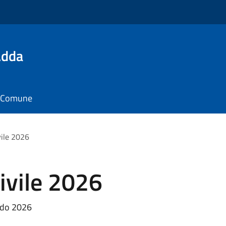
Adda
il Comune
vile 2026
ivile 2026
ando 2026