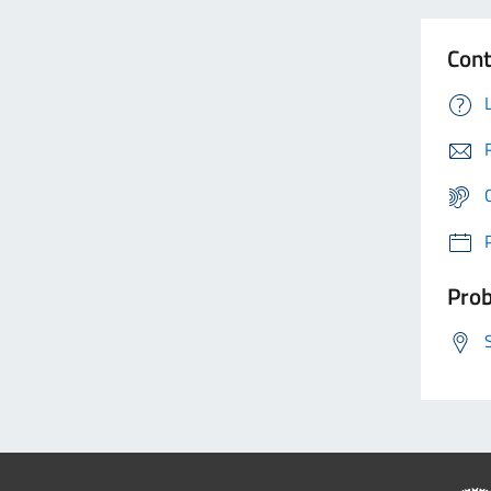
Cont
Prob