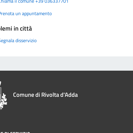
Chiama il comune +39 036337701
Prenota un appuntamento
lemi in città
Segnala disservizio
Comune di Rivolta d'Adda