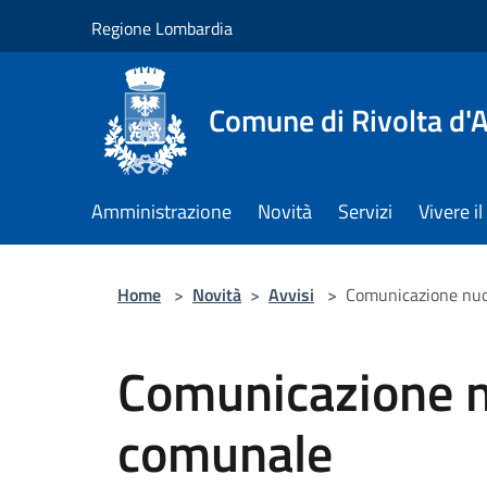
Salta al contenuto principale
Regione Lombardia
Comune di Rivolta d'
Amministrazione
Novità
Servizi
Vivere 
Home
>
Novità
>
Avvisi
>
Comunicazione nuo
Comunicazione n
comunale