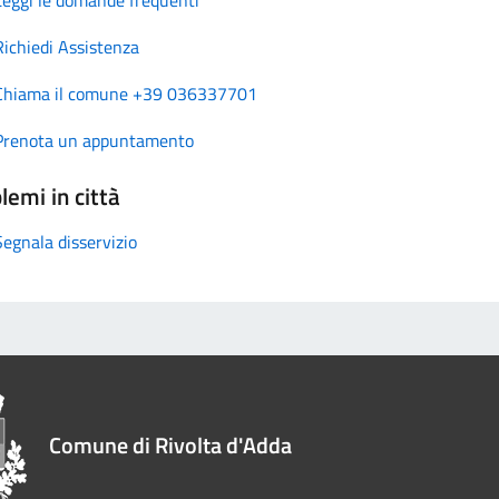
Richiedi Assistenza
Chiama il comune +39 036337701
Prenota un appuntamento
lemi in città
Segnala disservizio
Comune di Rivolta d'Adda