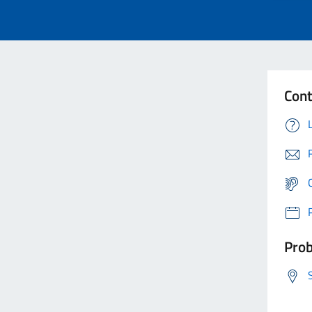
Cont
Prob