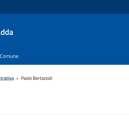
Adda
il Comune
trativo
>
Paolo Bertazzoli