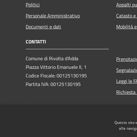
Politici
Appalti pu
Personale Amministrativo
Catasto e
Documenti e dati
Mobilità e
CONTATTI
Comune di Rivolta d'Adda
Prenotaz
Piazza Vittorio Emanuele II, 1
Segnalazi
Codice Fiscale: 00125130195
Leggi le 
Partita IVA: 00125130195
Richiesta
PEC:
comune.rivoltadadda@mailcert.cremasconline.it
Centralino Unico: +39 036337701
Questo sito 
alla navig