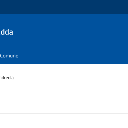
Adda
il Comune
ndreola