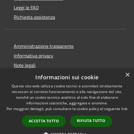
Leggi le FAQ
Richiesta assistenza
Amministrazione trasparente
Informativa privacy
Note legali
×
Dichiarazione di accessibilità
Informazioni sui cookie
Questo sito web utilizza cookie tecnici e assimilati strettamente
necessari al corretto funzionamento e alla navigazione del sito,
nonché un cookie tecnico analitico al solo fine di elaborare
informazioni statistiche, aggregate e anonime.
RSS
Powered by
Municipium
•
Per maggiori dettagli, può consultare la cookie policy al seguente
link
Accessibilità
Accesso redazione
Privacy
RIFIUTA TUTTO
ACCETTA TUTTO
Cookie
Mappa del sito