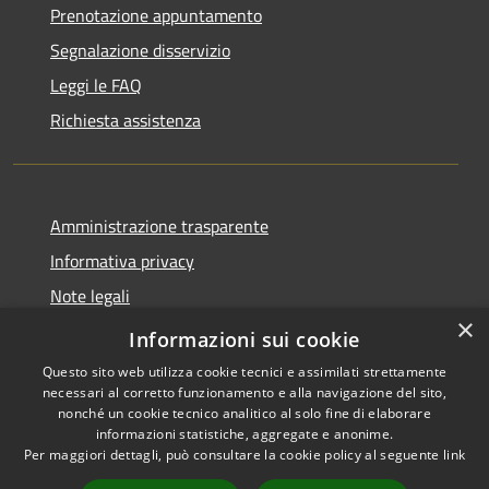
Prenotazione appuntamento
Segnalazione disservizio
Leggi le FAQ
Richiesta assistenza
Amministrazione trasparente
Informativa privacy
Note legali
×
Dichiarazione di accessibilità
Informazioni sui cookie
Questo sito web utilizza cookie tecnici e assimilati strettamente
necessari al corretto funzionamento e alla navigazione del sito,
nonché un cookie tecnico analitico al solo fine di elaborare
informazioni statistiche, aggregate e anonime.
RSS
Powered by
Municipium
•
Per maggiori dettagli, può consultare la cookie policy al seguente
link
Accessibilità
Accesso redazione