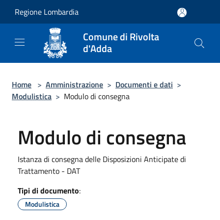
Salta al contenuto principale
Regione Lombardia
Comune di Rivolta
d'Adda
Home
>
Amministrazione
>
Documenti e dati
>
Modulistica
>
Modulo di consegna
Modulo di consegna
Istanza di consegna delle Disposizioni Anticipate di
Trattamento - DAT
Tipi di documento
:
Modulistica