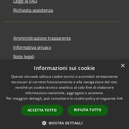
Leggi le FAQ
Richiesta assistenza
Amministrazione trasparente
Informativa privacy
Note legali
×
Dichiarazione di accessibilità
Informazioni sui cookie
Questo sito web utilizza cookie tecnici e assimilati strettamente
necessari al corretto funzionamento e alla navigazione del sito,
nonché un cookie tecnico analitico al solo fine di elaborare
informazioni statistiche, aggregate e anonime.
RSS
Powered by
Municipium
•
Per maggiori dettagli, può consultare la cookie policy al seguente
link
Accessibilità
Accesso redazione
Privacy
RIFIUTA TUTTO
ACCETTA TUTTO
Cookie
Mappa del sito
MOSTRA DETTAGLI