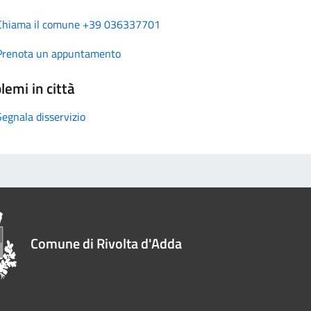
Chiama il comune +39 036337701
Prenota un appuntamento
lemi in città
Segnala disservizio
Comune di Rivolta d'Adda