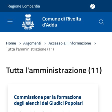
Salta al contenuto principale
Regione Lombardia
Comune di Rivolta
d'Adda
Home
>
Argomenti
>
Accesso all'informazione
>
Tutta l'amministrazione (11)
Tutta l'amministrazione (11)
Commissione per la formazione
degli elenchi dei Giudici Popolari