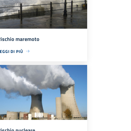
ischio maremoto
EGGI DI PIÙ
ischio nucleare