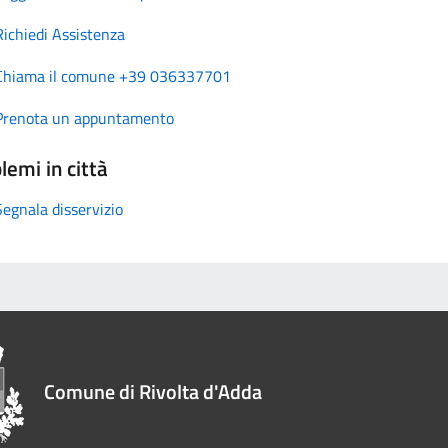
Richiedi Assistenza
Chiama il comune +39 036337701
Prenota un appuntamento
lemi in città
Segnala disservizio
Comune di Rivolta d'Adda