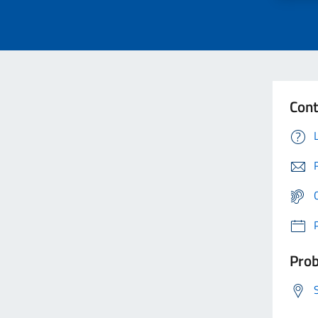
Cont
Prob