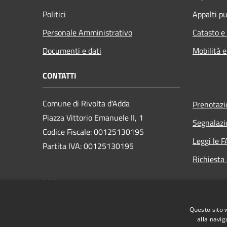
Politici
Appalti pu
Personale Amministrativo
Catasto e
Documenti e dati
Mobilità e
CONTATTI
Comune di Rivolta d'Adda
Prenotaz
Piazza Vittorio Emanuele II, 1
Segnalazi
Codice Fiscale: 00125130195
Leggi le 
Partita IVA: 00125130195
Richiesta
PEC:
comune.rivoltadadda@mailcert.cremasconline.it
Centralino Unico: +39 036337701
Questo sito 
alla navig