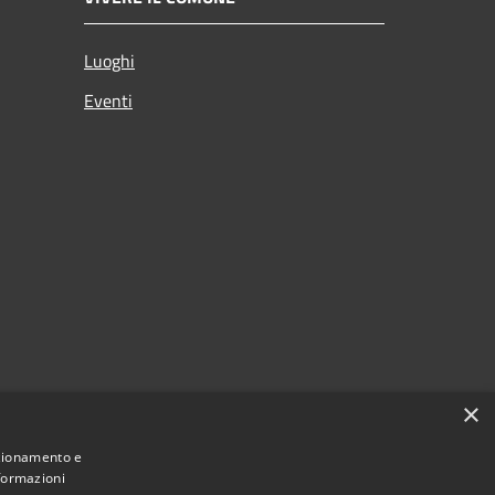
Luoghi
Eventi
×
nzionamento e
nformazioni