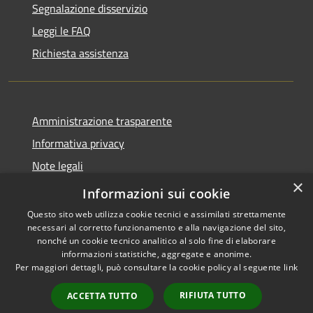
Segnalazione disservizio
Leggi le FAQ
Richiesta assistenza
Amministrazione trasparente
Informativa privacy
Note legali
×
Dichiarazione di accessibilità
Informazioni sui cookie
Questo sito web utilizza cookie tecnici e assimilati strettamente
necessari al corretto funzionamento e alla navigazione del sito,
nonché un cookie tecnico analitico al solo fine di elaborare
informazioni statistiche, aggregate e anonime.
RSS
Powered by
Municipium
•
Per maggiori dettagli, può consultare la cookie policy al seguente
link
Accessibilità
Accesso redazione
Privacy
RIFIUTA TUTTO
ACCETTA TUTTO
Cookie